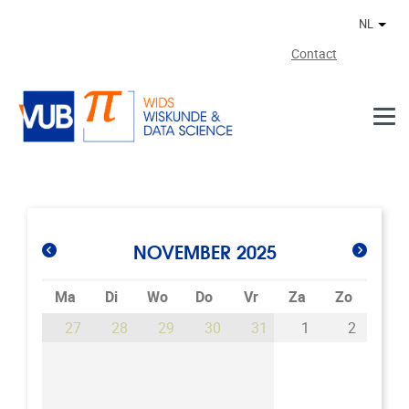
Naar de inhoud
NL
Ander
Contact
NOVEMBER 2025
Ma
Di
Wo
Do
Vr
Za
Zo
27
28
29
30
31
1
2