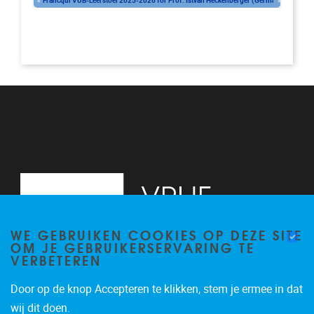
«
Francqui VUB-Leerstoel 2025-2026 for Prof. Istvan Heckenberger (Germany)
»
Woe, 1 okt 2025 - 10:00
-
Woe, 30 sep 2026 - 16:00
WE GEBRUIKEN COOKIES OP DEZE SITE
OM JE GEBRUIKERSERVARING TE
VERBETEREN
Door op de knop Accepteren te klikken, stem je ermee in dat
Pleinlaan 2, 6G
1050
Brussel
wij dit doen.