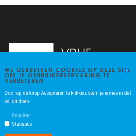
13
14
15
16
WE GEBRUIKEN COOKIES OP DEZE SITE
17
OM JE GEBRUIKERSERVARING TE
VERBETEREN
18
Door op de knop Accepteren te klikken, stem je ermee in dat
19
Pleinlaan 2, 6G
1050
Brussel
wij dit doen.
02/629.34.71
20
Required
secretariaatWIDS@vub.be
Statistics
21