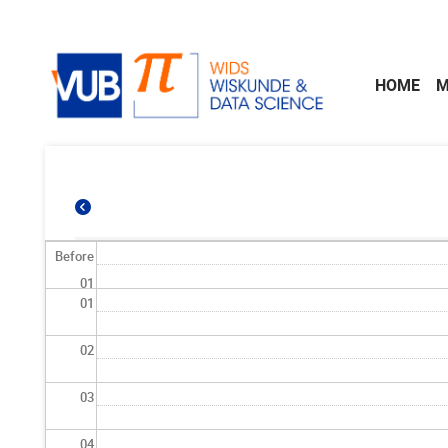
Skip to main content
HOME
M
Before
01
01
02
03
04