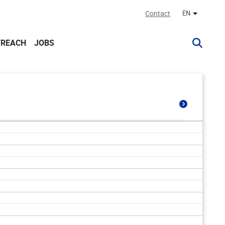
Contact
EN
Other lan
TREACH
JOBS