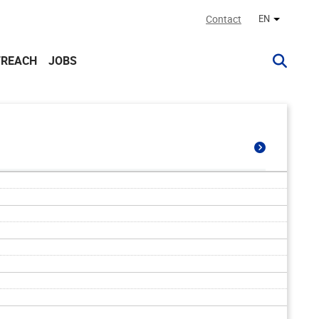
Contact
EN
Other lan
TREACH
JOBS