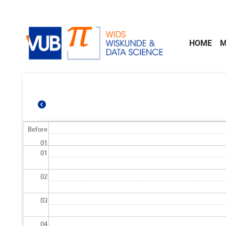
Skip to main content
HOME
M
Before
01
01
02
03
04