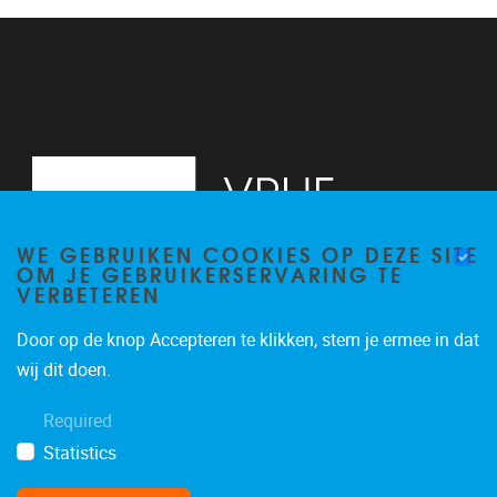
13
14
15
16
WE GEBRUIKEN COOKIES OP DEZE SITE
17
OM JE GEBRUIKERSERVARING TE
VERBETEREN
18
Door op de knop Accepteren te klikken, stem je ermee in dat
19
Pleinlaan 2, 6G
1050
Brussel
wij dit doen.
02/629.34.71
20
Required
secretariaatWIDS@vub.be
Statistics
21