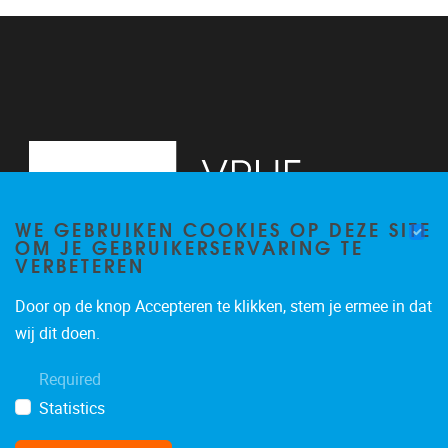
13
14
15
16
WE GEBRUIKEN COOKIES OP DEZE SITE
17
OM JE GEBRUIKERSERVARING TE
VERBETEREN
18
Door op de knop Accepteren te klikken, stem je ermee in dat
19
Pleinlaan 2, 6G
1050
Brussel
wij dit doen.
02/629.34.71
20
Required
secretariaatWIDS@vub.be
Statistics
21