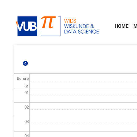
Skip to main content
HOME
M
Before
01
01
02
03
04