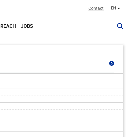
Contact
EN
Other lan
TREACH
JOBS