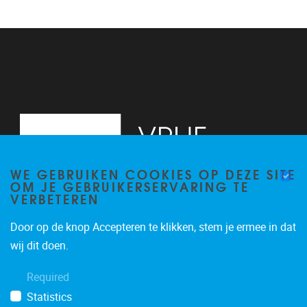
WE GEBRUIKEN COOKIES OP DEZE SITE
OM JE GEBRUIKERSERVARING TE
VERBETEREN
Door op de knop Accepteren te klikken, stem je ermee in dat
Pleinlaan 2, 6G
1050
Brussel
wij dit doen.
02/629.34.71
Required
secretariaatWIDS@vub.be
Statistics