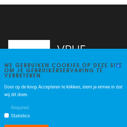
13
14
15
16
WE GEBRUIKEN COOKIES OP DEZE SITE
17
OM JE GEBRUIKERSERVARING TE
VERBETEREN
18
Door op de knop Accepteren te klikken, stem je ermee in dat
19
Pleinlaan 2, 6G
1050
Brussel
wij dit doen.
02/629.34.71
20
Required
secretariaatWIDS@vub.be
Statistics
21