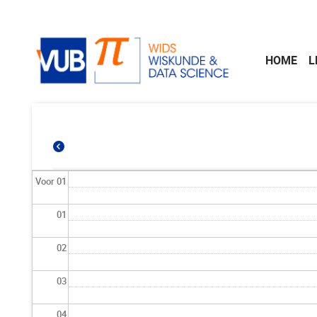
Naar de inhoud
HOME
L
Voor 01
01
02
03
04