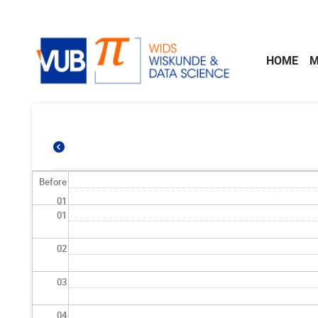
Skip to main content
HOME
M
Before
01
01
02
03
04