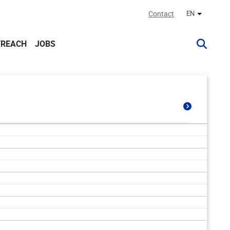
Contact
EN
Other lan
TREACH
JOBS