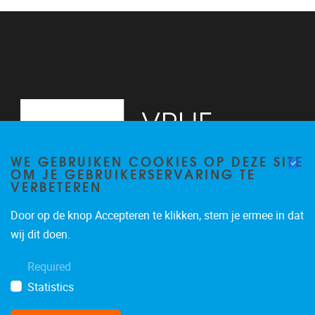
13
14
15
16
WE GEBRUIKEN COOKIES OP DEZE SITE
17
OM JE GEBRUIKERSERVARING TE
VERBETEREN
18
Door op de knop Accepteren te klikken, stem je ermee in dat
19
Pleinlaan 2, 6G
1050
Brussel
wij dit doen.
02/629.34.71
20
Required
secretariaatWIDS@vub.be
Statistics
21