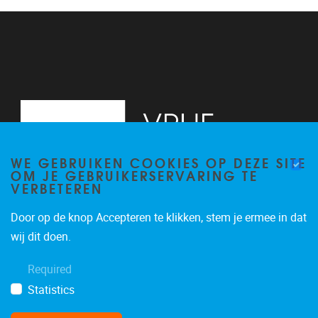
13
14
15
16
WE GEBRUIKEN COOKIES OP DEZE SITE
17
OM JE GEBRUIKERSERVARING TE
VERBETEREN
18
Door op de knop Accepteren te klikken, stem je ermee in dat
19
Pleinlaan 2, 6G
1050
Brussel
wij dit doen.
02/629.34.71
20
Required
secretariaatWIDS@vub.be
Statistics
21