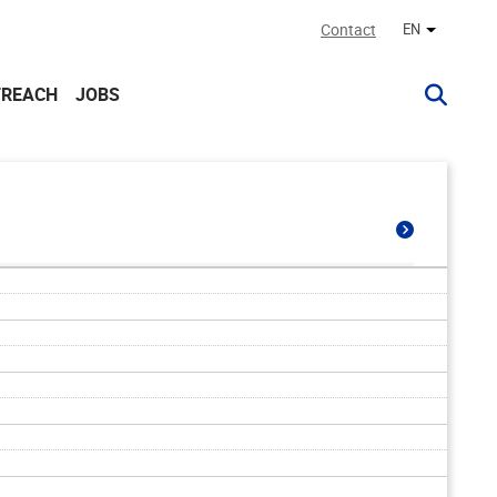
Contact
EN
Other lan
TREACH
JOBS