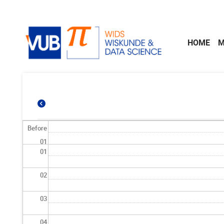
Skip to main content
HOME
M
Before
01
01
02
03
04