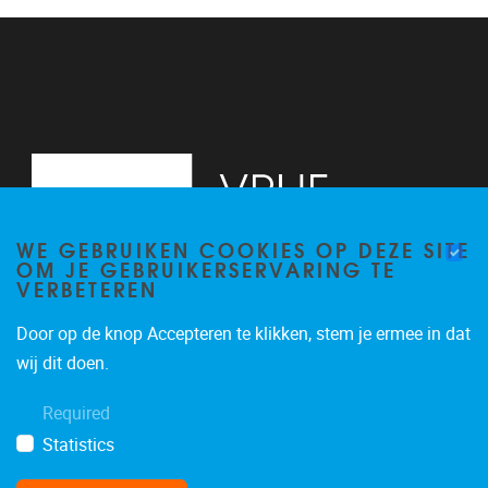
13
14
15
16
WE GEBRUIKEN COOKIES OP DEZE SITE
17
OM JE GEBRUIKERSERVARING TE
VERBETEREN
18
Door op de knop Accepteren te klikken, stem je ermee in dat
19
Pleinlaan 2, 6G
1050
Brussel
wij dit doen.
02/629.34.71
20
Required
secretariaatWIDS@vub.be
Statistics
21