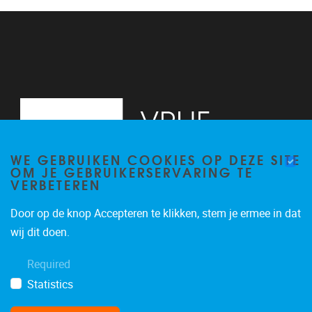
13
14
15
16
WE GEBRUIKEN COOKIES OP DEZE SITE
17
OM JE GEBRUIKERSERVARING TE
VERBETEREN
18
Door op de knop Accepteren te klikken, stem je ermee in dat
19
Pleinlaan 2, 6G
1050
Brussel
wij dit doen.
02/629.34.71
20
Required
secretariaatWIDS@vub.be
Statistics
21