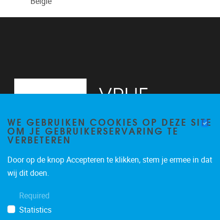
België
WE GEBRUIKEN COOKIES OP DEZE SITE
OM JE GEBRUIKERSERVARING TE
VERBETEREN
Door op de knop Accepteren te klikken, stem je ermee in dat
Pleinlaan 2, 6G
1050
Brussel
wij dit doen.
02/629.34.71
Required
secretariaatWIDS@vub.be
Statistics