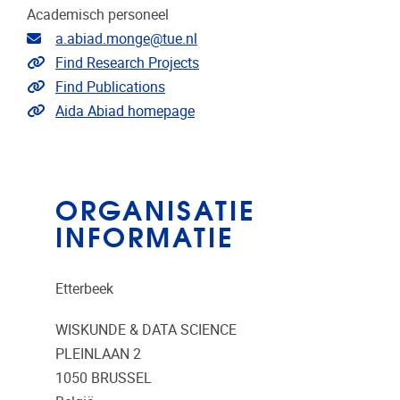
Academisch personeel
E-mailadres
a.abiad.monge@tue.nl
Link naar projecten
Find Research Projects
Link naar publicaties
Find Publications
Extra links
Aida Abiad homepage
ORGANISATIE
INFORMATIE
Etterbeek
WISKUNDE & DATA SCIENCE
PLEINLAAN 2
1050
BRUSSEL