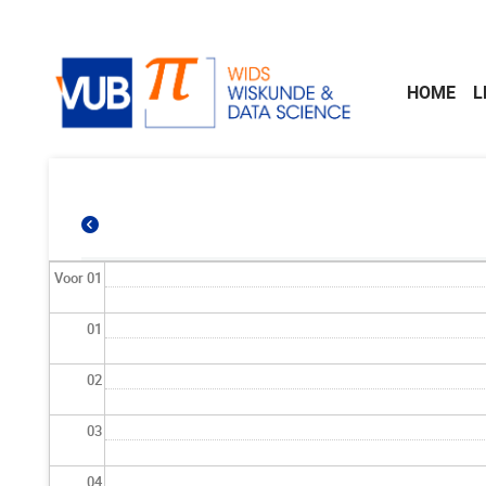
Naar de inhoud
HOME
L
Voor 01
01
02
03
04