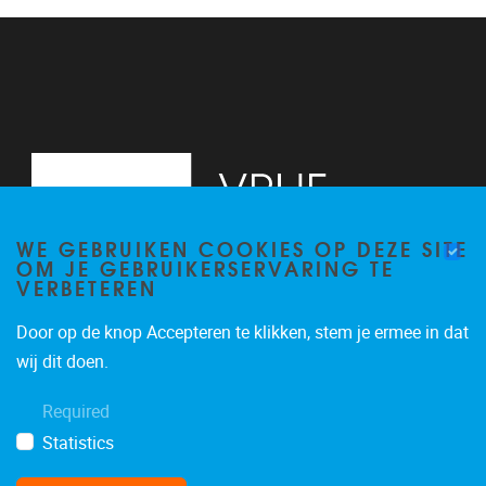
13
14
15
16
WE GEBRUIKEN COOKIES OP DEZE SITE
17
OM JE GEBRUIKERSERVARING TE
VERBETEREN
18
Door op de knop Accepteren te klikken, stem je ermee in dat
19
Pleinlaan 2, 6G
1050
Brussel
wij dit doen.
02/629.34.71
20
Required
secretariaatWIDS@vub.be
Statistics
21