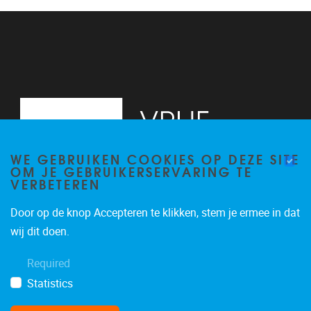
13
14
15
16
WE GEBRUIKEN COOKIES OP DEZE SITE
17
OM JE GEBRUIKERSERVARING TE
VERBETEREN
18
Door op de knop Accepteren te klikken, stem je ermee in dat
19
Pleinlaan 2, 6G
1050
Brussel
wij dit doen.
02/629.34.71
20
Required
secretariaatWIDS@vub.be
Statistics
21