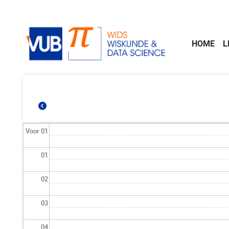
Naar de inhoud
HOME
L
Voor 01
01
02
03
04