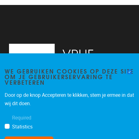
13
14
15
16
WE GEBRUIKEN COOKIES OP DEZE SITE
17
OM JE GEBRUIKERSERVARING TE
VERBETEREN
18
Door op de knop Accepteren te klikken, stem je ermee in dat
19
Pleinlaan 2, 6G
1050
Brussel
wij dit doen.
02/629.34.71
20
Required
secretariaatWIDS@vub.be
Statistics
21