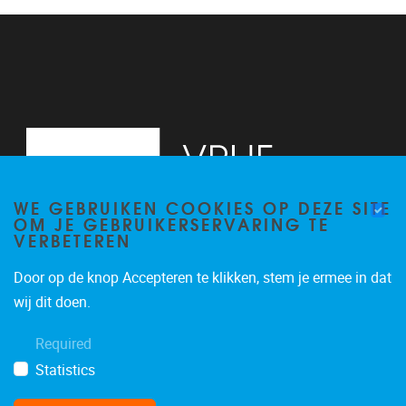
13
14
15
16
WE GEBRUIKEN COOKIES OP DEZE SITE
17
OM JE GEBRUIKERSERVARING TE
VERBETEREN
18
Door op de knop Accepteren te klikken, stem je ermee in dat
19
Pleinlaan 2, 6G
1050
Brussel
wij dit doen.
02/629.34.71
20
Required
secretariaatWIDS@vub.be
Statistics
21