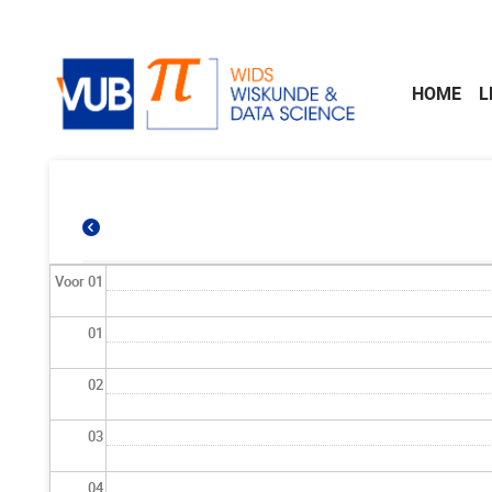
Naar de inhoud
HOME
L
Voor 01
01
02
03
04