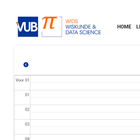
Naar de inhoud
HOME
L
Voor 01
01
02
03
04