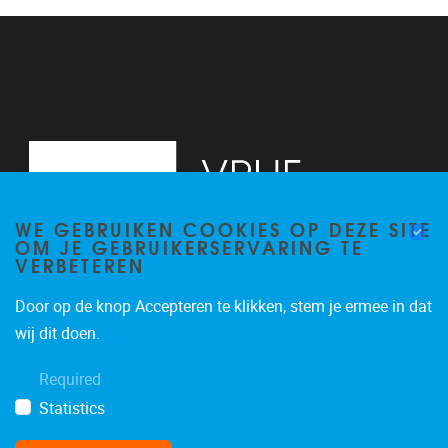
13
14
15
16
WE GEBRUIKEN COOKIES OP DEZE SITE
17
OM JE GEBRUIKERSERVARING TE
VERBETEREN
18
Door op de knop Accepteren te klikken, stem je ermee in dat
19
Pleinlaan 2, 6G
1050
Brussel
wij dit doen.
02/629.34.71
20
Required
secretariaatWIDS@vub.be
Statistics
21