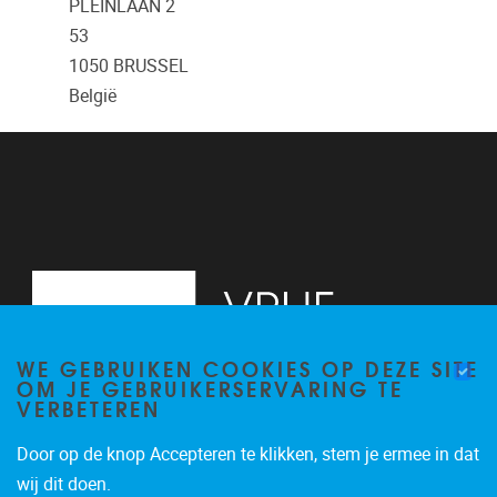
PLEINLAAN 2
53
1050
BRUSSEL
België
WE GEBRUIKEN COOKIES OP DEZE SITE
OM JE GEBRUIKERSERVARING TE
VERBETEREN
Door op de knop Accepteren te klikken, stem je ermee in dat
Pleinlaan 2, 6G
1050
Brussel
wij dit doen.