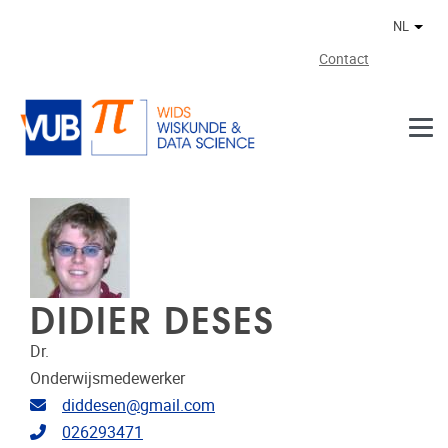
Naar de inhoud
NL
Ander
Contact
DIDIER DESES
Dr.
Onderwijsmedewerker
E-mailadres
diddesen@gmail.com
Telefoonnummer
026293471