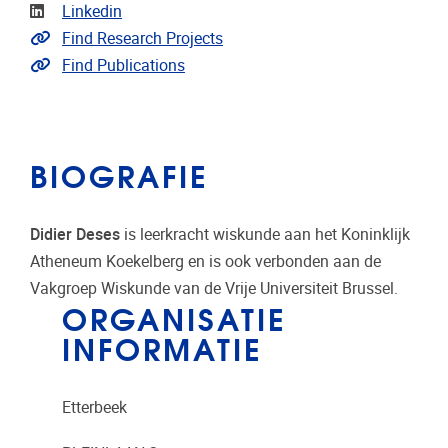
LinkedIn
Linkedin
Link naar projecten
Find Research Projects
Link naar publicaties
Find Publications
BIOGRAFIE
Didier Deses
is leerkracht wiskunde aan het Koninklijk
Atheneum Koekelberg en is ook verbonden aan de
Vakgroep Wiskunde van de Vrije Universiteit Brussel.
ORGANISATIE
INFORMATIE
Etterbeek