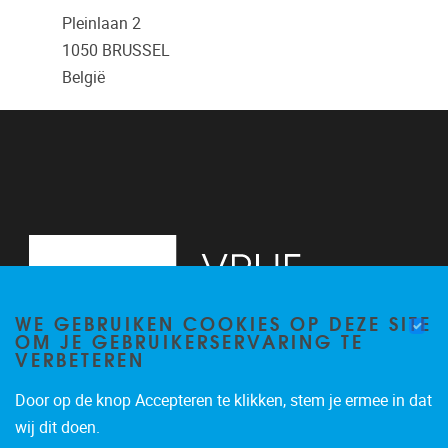
Pleinlaan 2
1050
BRUSSEL
België
WE GEBRUIKEN COOKIES OP DEZE SITE
OM JE GEBRUIKERSERVARING TE
VERBETEREN
Door op de knop Accepteren te klikken, stem je ermee in dat
Pleinlaan 2, 6G
1050
Brussel
wij dit doen.
02/629.34.71