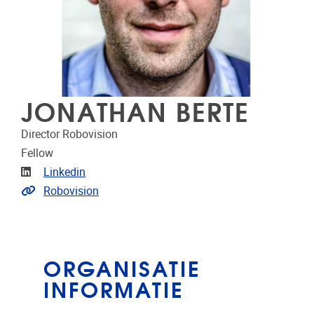
JONATHAN BERTE
Director Robovision
Fellow
LinkedIn
Linkedin
Extra links
Robovision
ORGANISATIE
INFORMATIE