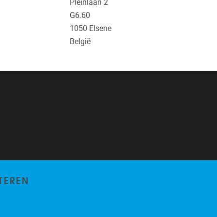
Pleinlaan 2
G6.60
1050
Elsene
België
TEREN