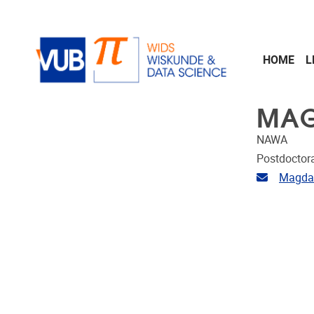
Naar de inhoud
HOME
L
MAG
NAWA
Postdoctor
E-mailad
Magdal