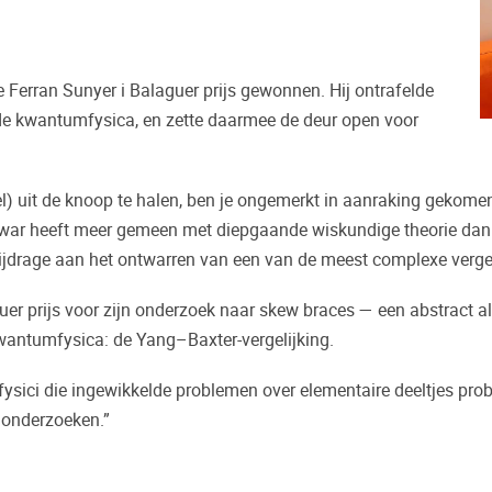
Ferran Sunyer i Balaguer prijs gewonnen. Hij ontrafelde
 de kwantumfysica, en zette daarmee de deur open voor
bel) uit de knoop te halen, ben je ongemerkt in aanraking geko
rwar heeft meer gemeen met diepgaande wiskundige theorie dan
n bijdrage aan het ontwarren van een van de meest complexe verge
uer prijs voor zijn onderzoek naar skew braces — een abstract a
kwantumfysica: de Yang–Baxter-vergelijking.
 fysici die ingewikkelde problemen over elementaire deeltjes prob
 onderzoeken.”