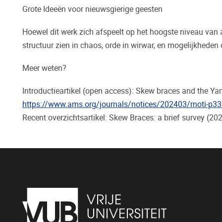
Grote Ideeën voor nieuwsgierige geesten
Hoewel dit werk zich afspeelt op het hoogste niveau van 
structuur zien in chaos, orde in wirwar, en mogelijkhed
Meer weten?
Introductieartikel (open access): Skew braces and the Y
https://www.ams.org/journals/notices/202403/rnoti-p33
Recent overzichtsartikel: Skew Braces: a brief survey (202