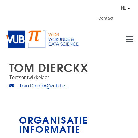
Naar de inhoud
NL
Ander
Contact
TOM DIERCKX
Toetsontwikkelaar
E-mailadres
Tom.Dierckx@vub.be
ORGANISATIE
INFORMATIE