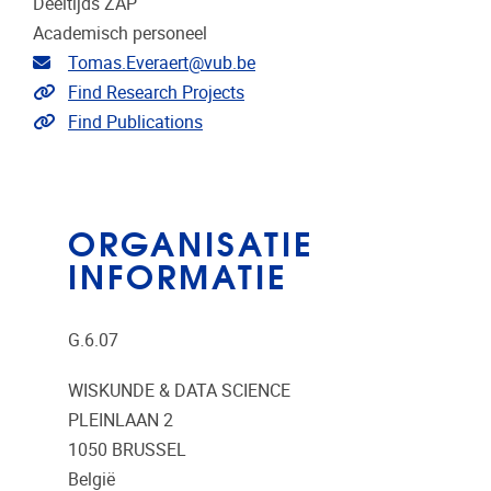
Deeltijds ZAP
Academisch personeel
E-mailadres
Tomas.Everaert@vub.be
Link naar projecten
Find Research Projects
Link naar publicaties
Find Publications
ORGANISATIE
INFORMATIE
G.6.07
WISKUNDE & DATA SCIENCE
PLEINLAAN 2
1050
BRUSSEL
België