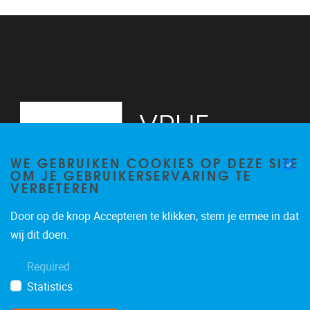
WE GEBRUIKEN COOKIES OP DEZE SITE
OM JE GEBRUIKERSERVARING TE
VERBETEREN
Door op de knop Accepteren te klikken, stem je ermee in dat
Pleinlaan 2, 6G
1050
Brussel
wij dit doen.
02/629.34.71
Required
secretariaatWIDS@vub.be
Statistics