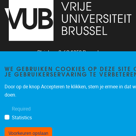
Pleinlaan 2, 6G
1050
Brussel
02/629.34.71
WE GEBRUIKEN COOKIES OP DEZE SITE
secretariaatWIDS@vub.be
JE GEBRUIKERSERVARING TE VERBETERE
Door op de knop Accepteren te klikken, stem je ermee in dat wi
doen.
Required
Privacybeleid
Statistics
Voorkeuren opslaan