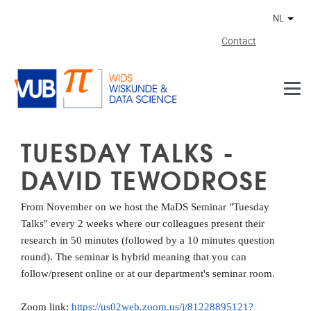
Naar de inhoud
NL
Ander
Contact
TUESDAY TALKS -
DAVID TEWODROSE
From November on we host the MaDS Seminar "Tuesday
Talks" every 2 weeks where our colleagues present their
research in 50 minutes (followed by a 10 minutes question
round). The seminar is hybrid meaning that you can
follow/present online or at our department's seminar room.
Zoom link:
https://us02web.zoom.us/j/81228895121?