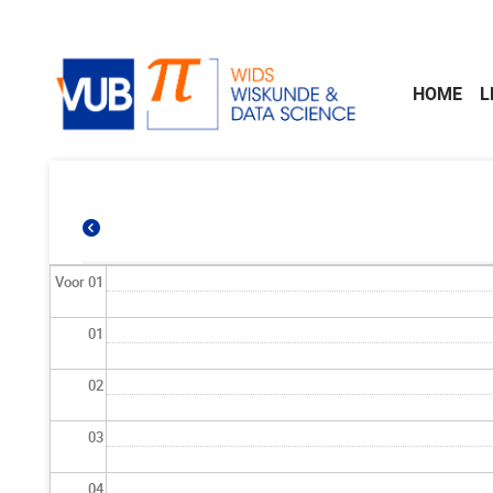
Naar de inhoud
HOME
L
Voor 01
01
02
03
04