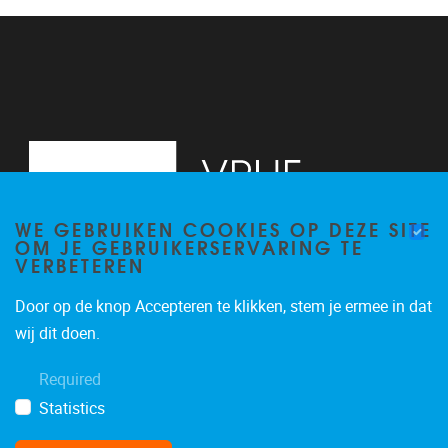
13
14
15
16
WE GEBRUIKEN COOKIES OP DEZE SITE
17
OM JE GEBRUIKERSERVARING TE
VERBETEREN
18
Door op de knop Accepteren te klikken, stem je ermee in dat
19
Pleinlaan 2, 6G
1050
Brussel
wij dit doen.
02/629.34.71
20
Required
secretariaatWIDS@vub.be
Statistics
21