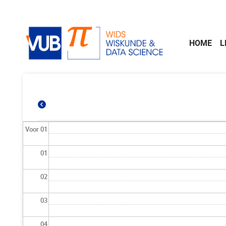
Naar de inhoud
HOME
L
Voor 01
01
02
03
04