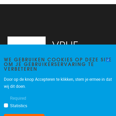
13
14
15
16
WE GEBRUIKEN COOKIES OP DEZE SITE
17
OM JE GEBRUIKERSERVARING TE
VERBETEREN
18
Door op de knop Accepteren te klikken, stem je ermee in dat
19
Pleinlaan 2, 6G
1050
Brussel
wij dit doen.
02/629.34.71
20
Required
secretariaatWIDS@vub.be
Statistics
21