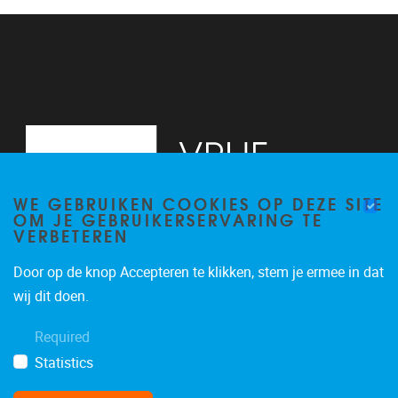
13
14
15
16
WE GEBRUIKEN COOKIES OP DEZE SITE
17
OM JE GEBRUIKERSERVARING TE
VERBETEREN
18
Door op de knop Accepteren te klikken, stem je ermee in dat
19
Pleinlaan 2, 6G
1050
Brussel
wij dit doen.
02/629.34.71
20
Required
secretariaatWIDS@vub.be
Statistics
21