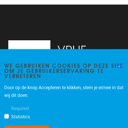
13
14
15
16
WE GEBRUIKEN COOKIES OP DEZE SITE
17
OM JE GEBRUIKERSERVARING TE
VERBETEREN
18
Door op de knop Accepteren te klikken, stem je ermee in dat
19
Pleinlaan 2, 6G
1050
Brussel
wij dit doen.
02/629.34.71
20
Required
secretariaatWIDS@vub.be
Statistics
21