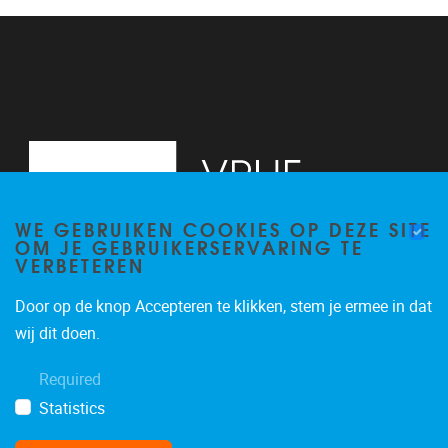
13
14
15
16
WE GEBRUIKEN COOKIES OP DEZE SITE
17
OM JE GEBRUIKERSERVARING TE
VERBETEREN
18
Door op de knop Accepteren te klikken, stem je ermee in dat
19
Pleinlaan 2, 6G
1050
Brussel
wij dit doen.
02/629.34.71
20
Required
secretariaatWIDS@vub.be
Statistics
21