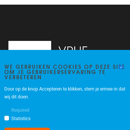
13
14
15
16
WE GEBRUIKEN COOKIES OP DEZE SITE
17
OM JE GEBRUIKERSERVARING TE
VERBETEREN
18
Door op de knop Accepteren te klikken, stem je ermee in dat
19
Pleinlaan 2, 6G
1050
Brussel
wij dit doen.
02/629.34.71
20
Required
secretariaatWIDS@vub.be
Statistics
21