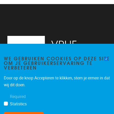
13
14
15
16
WE GEBRUIKEN COOKIES OP DEZE SITE
17
OM JE GEBRUIKERSERVARING TE
VERBETEREN
18
Door op de knop Accepteren te klikken, stem je ermee in dat
19
Pleinlaan 2, 6G
1050
Brussel
wij dit doen.
02/629.34.71
20
Required
secretariaatWIDS@vub.be
Statistics
21