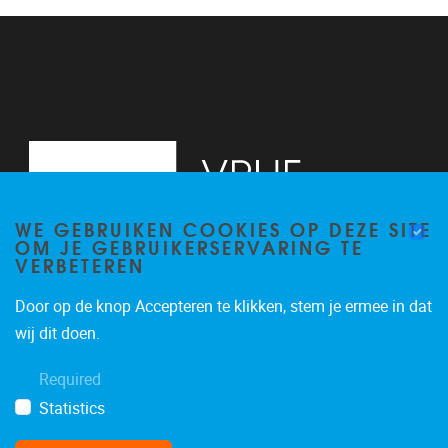
13
14
15
16
WE GEBRUIKEN COOKIES OP DEZE SITE
17
OM JE GEBRUIKERSERVARING TE
VERBETEREN
18
Door op de knop Accepteren te klikken, stem je ermee in dat
19
Pleinlaan 2, 6G
1050
Brussel
wij dit doen.
02/629.34.71
20
Required
secretariaatWIDS@vub.be
Statistics
21