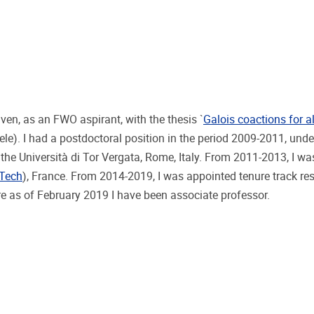
en, as an FWO aspirant, with the thesis `
Galois coactions for a
ele). I had a postdoctoral position in the period 2009-2011, unde
the Università di Tor Vergata, Rome, Italy. From 2011-2013, I wa
Tech
), France. From 2014-2019, I was appointed tenure track re
ere as of February 2019 I have been associate professor.