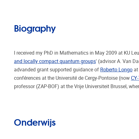
Biography
I received my PhD in Mathematics in May 2009 at KU Leuv
and locally compact quantum groups
' (advisor A. Van Da
advanded grant supported guidance of
Roberto Longo
at 
conférences at the Université de Cergy-Pontoise (now
CY-
professor (ZAP-BOF) at the Vrije Universiteit Brussel, wh
Onderwijs