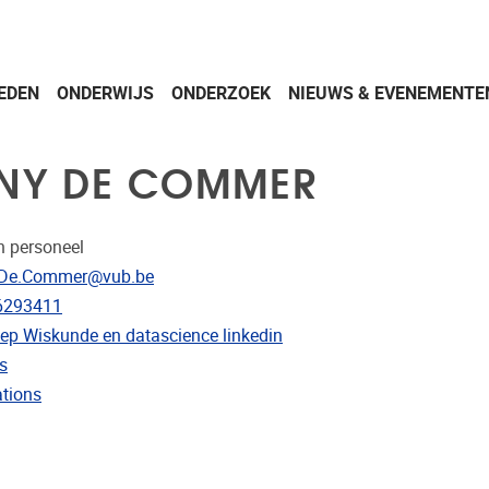
EDEN
ONDERWIJS
ONDERZOEK
NIEUWS & EVENEMENTE
NY DE COMMER
 personeel
res
.De.Commer@vub.be
nnummer
6293411
ep Wiskunde en datascience linkedin
r projecten
s
 publicaties
ations