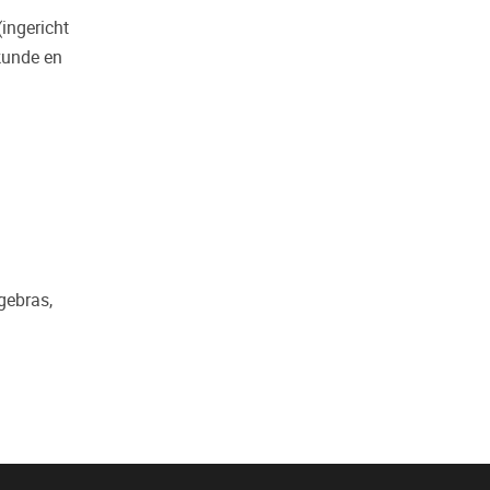
ingericht
kunde en
lgebras,