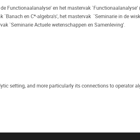
t de Functionaalanalyse' en het mastervak `Functionaalanalyse' (
k `Banach en C*-algebra's', het mastervak `Seminarie in de wis
lorvak `Seminarie Actuele wetenschappen en Samenleving'.
ytic setting, and more particularly its connections to operator a