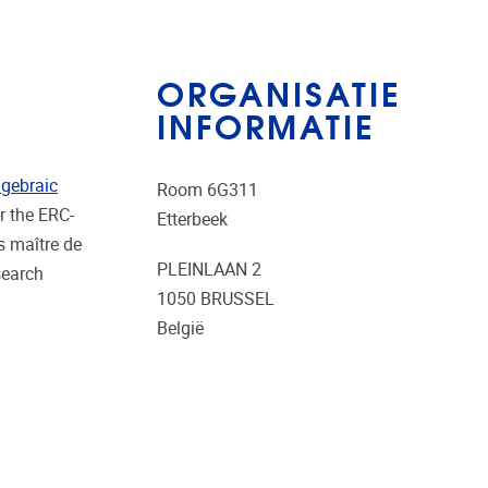
ORGANISATIE
INFORMATIE
lgebraic
Room 6G311
r the ERC-
Etterbeek
s maître de
PLEINLAAN 2
search
1050
BRUSSEL
België