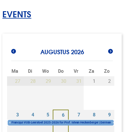
EVENTS
AUGUSTUS 2026
Ma
Di
Wo
Do
Vr
Za
Zo
27
28
29
30
31
1
2
3
4
5
7
8
9
6
«
Francqui VUB-Leerstoel 2025-2026 for Prof. Istvan Heckenberger (Germany)
»
Woe, 1 okt 2025 - 10:00
-
Woe, 30 sep 2026 - 16:00