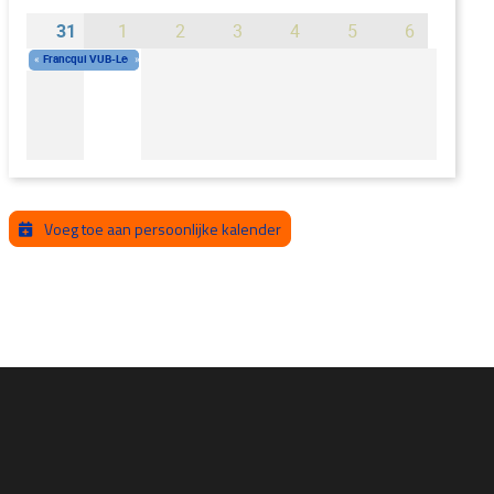
31
1
2
3
4
5
6
«
Francqui VUB-Leerstoel 2025-2026 for Prof. Istvan Heckenberger (Germany)
»
Woe, 1 okt 2025 - 10:00
-
Woe, 30 sep 2026 - 16:00
Voeg toe aan persoonlijke kalender